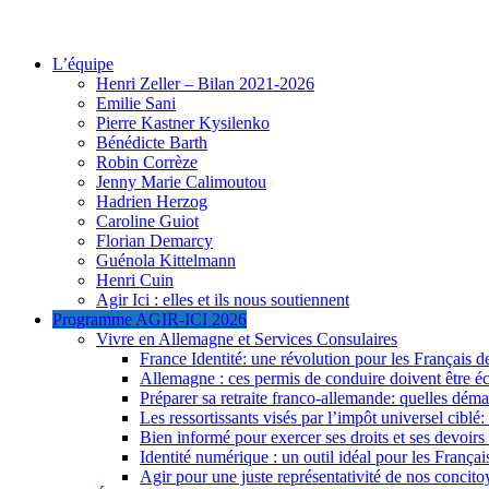
Skip
AGIR-ICI Equipe citoyenne
Blog d’Henri Zeller, conseiller élu de la liste citoyenne centristes et i
to
L’équipe
content
Henri Zeller – Bilan 2021-2026
Emilie Sani
Pierre Kastner Kysilenko
Bénédicte Barth
Robin Corrèze
Jenny Marie Calimoutou
Hadrien Herzog
Caroline Guiot
Florian Demarcy
Guénola Kittelmann
Henri Cuin
Agir Ici : elles et ils nous soutiennent
Programme AGIR-ICI 2026
Vivre en Allemagne et Services Consulaires
France Identité: une révolution pour les Français de
Allemagne : ces permis de conduire doivent être é
Préparer sa retraite franco-allemande: quelles déma
Les ressortissants visés par l’impôt universel ciblé:
Bien informé pour exercer ses droits et ses devoi
Identité numérique : un outil idéal pour les Françai
Agir pour une juste représentativité de nos concito