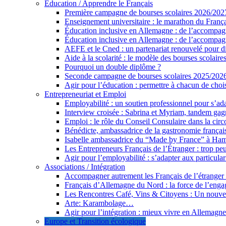
Éducation / Apprendre le Français
Première campagne de bourses scolaires 2026/2027 
Enseignement universitaire : le marathon du França
Éducation inclusive en Allemagne : de l’accompag
Éducation inclusive en Allemagne : de l’accompag
AEFE et le Cned : un partenariat renouvelé pour d
Aide à la scolarité : le modèle des bourses scolaires
Pourquoi un double diplôme ?
Seconde campagne de bourses scolaires 2025/20
Agir pour l’éducation : permettre à chacun de chois
Entrepreneuriat et Emploi
Employabilité : un soutien professionnel pour s’a
Interview croisée : Sabrina et Myriam, tandem ga
Emploi : le rôle du Conseil Consulaire dans la circ
Bénédicte, ambassadrice de la gastronomie françai
Isabelle ambassadrice du “Made by France” à Ha
Les Entrepreneurs Français de l’Étranger : trop pe
Agir pour l’employabilité : s’adapter aux particula
Associations / Intégration
Accompagner autrement les Français de l’étranger
Français d’Allemagne du Nord : la force de l’enga
Les Rencontres Café, Vins & Citoyens : Un nouv
Arte: Karambolage…
Agir pour l’intégration : mieux vivre en Allemagn
Europe et Transition écologique