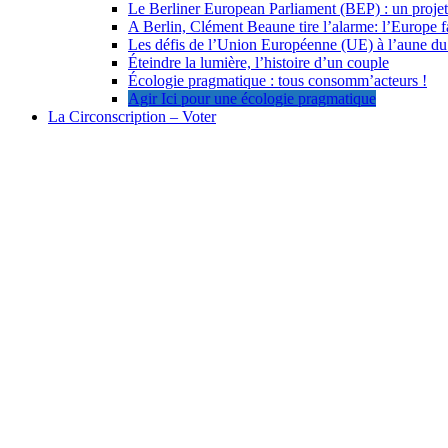
Le Berliner European Parliament (BEP) : un projet
A Berlin, Clément Beaune tire l’alarme: l’Europe fa
Les défis de l’Union Européenne (UE) à l’aune du
Éteindre la lumière, l’histoire d’un couple
Écologie pragmatique : tous consomm’acteurs !
Agir Ici pour une écologie pragmatique
La Circonscription – Voter
Vote par internet pour les élections consulaires 2026 : 
Annuaire
Contact
Mentions légales
Impressum / Mentions légales
Datenschutz und Datenschutzerklärung : alles was Sie wi
Auskunft über gespeicherte Daten
Rechercher :
Main Menu
Agir Ici pour une écologie pragmatique
Écologie : notre programme