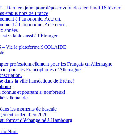
– Derniers jours pour déposer votre dossier: lundi 16 février
is établis hors de France
nement à l’autonomie. Acte un.
nement à l’autonomie. Acte deux.
ix années
 est valable aussi à l’Étranger
26 – Via la plateforme SCOLAIDE
ir
dapter professionnellement pour les Français en Allemagne
gnant pour les Francophones d’Allemagne
onscription.
se dans la ville hanséatique de Brême!
mbourg
u connus et pourtant si nombreux!
rités allemandes
 dans les moments de bascule
gement collectif en 2026
eau format d’échange né à Hambourg
e du Nord