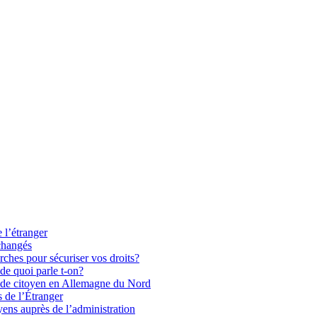
ndépendants Agir-ici
 l’étranger
changés
rches pour sécuriser vos droits?
 de quoi parle t-on?
rs de citoyen en Allemagne du Nord
s de l’Étranger
yens auprès de l’administration