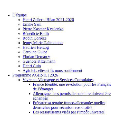
Skip
AGIR-ICI Equipe citoyenne
Blog d’Henri Zeller, conseiller élu de la liste citoyenne centristes et
to
indépendants Agir-ici
L’équipe
content
Henri Zeller – Bilan 2021-2026
Emilie Sani
Pierre Kastner Kysilenko
Bénédicte Barth
Robin Corrèze
Jenny Marie Calimoutou
Hadrien Herzog
Caroline Guiot
Florian Demarcy
Guénola Kittelmann
Henri Cuin
Agir Ici : elles et ils nous soutiennent
Programme AGIR-ICI 2026
Vivre en Allemagne et Services Consulaires
France Identité: une révolution pour les Français
de l’étranger
Allemagne : ces permis de conduire doivent être
échangés
Préparer sa retraite franco-allemande: quelles
démarches pour sécuriser vos droits?
Les ressortissants visés par l’impôt universel