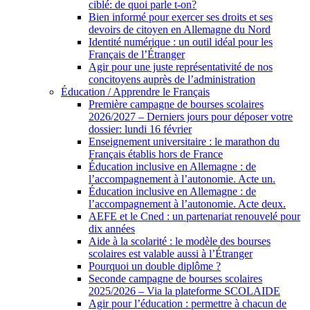
ciblé: de quoi parle t-on?
Bien informé pour exercer ses droits et ses
devoirs de citoyen en Allemagne du Nord
Identité numérique : un outil idéal pour les
Français de l’Étranger
Agir pour une juste représentativité de nos
concitoyens auprès de l’administration
Éducation / Apprendre le Français
Première campagne de bourses scolaires
2026/2027 – Derniers jours pour déposer votre
dossier: lundi 16 février
Enseignement universitaire : le marathon du
Français établis hors de France
Éducation inclusive en Allemagne : de
l’accompagnement à l’autonomie. Acte un.
Éducation inclusive en Allemagne : de
l’accompagnement à l’autonomie. Acte deux.
AEFE et le Cned : un partenariat renouvelé pour
dix années
Aide à la scolarité : le modèle des bourses
scolaires est valable aussi à l’Étranger
Pourquoi un double diplôme ?
Seconde campagne de bourses scolaires
2025/2026 – Via la plateforme SCOLAIDE
Agir pour l’éducation : permettre à chacun de